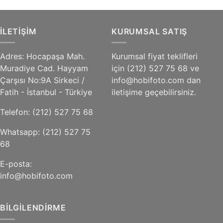
fiyat:
andaki
₺11.999,00.
fiyat:
₺11.799,00.
İLETIŞIM
KURUMSAL SATIŞ
Adres: Hocapaşa Mah.
Kurumsal fiyat teklifleri
Muradiye Cad. Hayyam
için (212) 527 75 68 ve
Çarşısı No:9A Sirkeci /
info@hobifoto.com dan
Fatih - İstanbul - Türkiye
iletişime geçebilirsiniz.
Telefon: (212) 527 75 68
Whatsapp: (212) 527 75
68
E-posta:
info@hobifoto.com
BILGILENDIRME