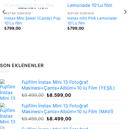
STOKTA YOK
INSTAX DÜNYASI
INSTAX DÜNYASI
Instax Mini Şeker (Candy) Pop
instax mini Pink Lemonade
10’Lu film
10’Lu film
₺
799,00
₺
799,00
SON EKLENENLER
Fujifilm İnstax Mini 13 Fotoğraf
Makinesi+Çanta+Albüm+10 lu Film (YEŞİL)
Orijinal
Şu
₺
9.499,00
₺
8.599,00
fiyat:
andaki
Fujifilm İnstax Mini 13 Fotoğraf
₺9.499,00.
fiyat:
Makinesi+Çanta+Albüm+10 lu Film (MAVİ)
₺8.599,00.
Orijinal
Şu
₺
9.499,00
₺
8.499,00
fiyat:
andaki