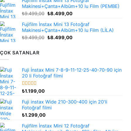
Fujifilm İnstax Mini 13 Fotoğraf
₺9.499,00.
fiyat:
Makinesi+Çanta+Albüm+10 lu Film (PEMBE)
₺8.499,00.
Orijinal
Şu
₺
9.499,00
₺
8.499,00
fiyat:
andaki
Fujifilm İnstax Mini 13 Fotoğraf
₺9.499,00.
fiyat:
Makinesi+Çanta+Albüm+10 lu Film (LİLA)
₺8.499,00.
Orijinal
Şu
₺
9.499,00
₺
8.499,00
fiyat:
andaki
₺9.499,00.
fiyat:
ÇOK SATANLAR
₺8.499,00.
Fuji İnstax Mini 7-8-9-11-12-25-40-70-90 için
20 li Fotoğraf filmi
5 üzerinden
₺
1.199,00
4.67
oy aldı
Fuji instax Wide 210-300-400 için 20'li
Fotoğraf filmi
₺
1.299,00
Fujifilm İnstax Mini 12 Fotoğraf