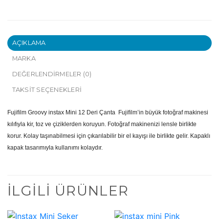
AÇIKLAMA
MARKA
DEĞERLENDIRMELER (0)
TAKSIT SEÇENEKLERI
Fujifilm Groovy instax Mini 12 Deri Çanta Fujifilm’in büyük fotoğraf makinesi
kılıfıyla kir, toz ve çiziklerden koruyun. Fotoğraf makinenizi lensle birlikte
korur. Kolay taşınabilmesi için çıkarılabilir bir el kayışı ile birlikte gelir. Kapaklı
kapak tasarımıyla kullanımı kolaydır.
İLGILI ÜRÜNLER