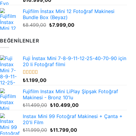
Fujifilm İnstax Mini 12 Fotoğraf Makinesi
Bundle Box (Beyaz)
Orijinal
Şu
₺
8.499,00
₺
7.999,00
fiyat:
andaki
₺8.499,00.
fiyat:
BEĞENILENLER
₺7.999,00.
Fuji İnstax Mini 7-8-9-11-12-25-40-70-90 için
20 li Fotoğraf filmi
5 üzerinden
₺
1.199,00
4.67
oy aldı
Fujifilm Instax Mini LiPlay Şipşak Fotoğraf
Makinesi - Bronz 10'lu
Orijinal
Şu
₺
11.499,00
₺
10.499,00
fiyat:
andaki
Instax Mini 99 Fotoğraf Makinesi + Çanta +
₺11.499,00.
fiyat:
20'li Film
₺10.499,00.
Orijinal
Şu
₺
11.999,00
₺
11.799,00