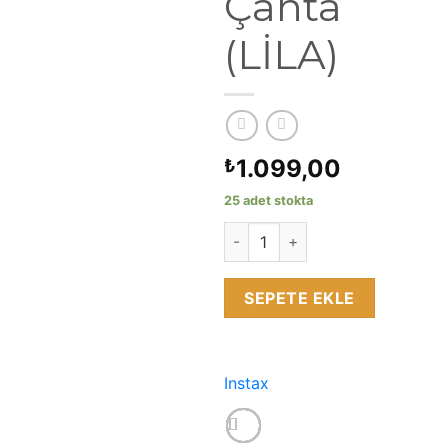
Çanta
(LİLA)
1.099,00
₺
25 adet stokta
Fujifilm Groovy instax Mini 12 D
SEPETE EKLE
Instax