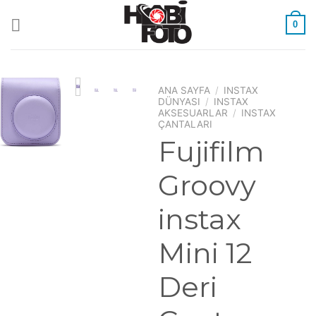
Skip
to
0
content
ANA SAYFA
/
INSTAX
DÜNYASI
/
INSTAX
AKSESUARLAR
/
INSTAX
ÇANTALARI
Fujifilm
Groovy
instax
Mini 12
Deri