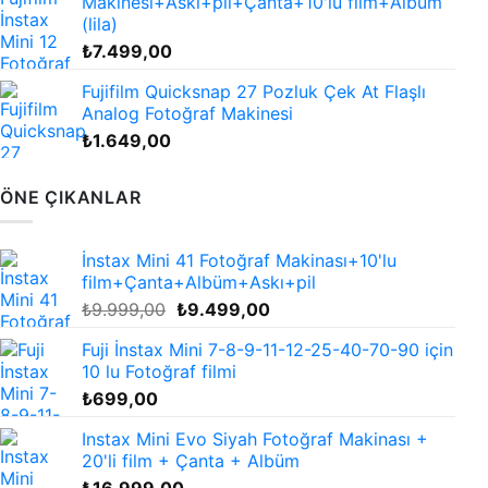
Makinesi+Askı+pil+Çanta+10'lu film+Albüm
(lila)
₺
7.499,00
Fujifilm Quicksnap 27 Pozluk Çek At Flaşlı
Analog Fotoğraf Makinesi
₺
1.649,00
ÖNE ÇIKANLAR
İnstax Mini 41 Fotoğraf Makinası+10'lu
film+Çanta+Albüm+Askı+pil
Orijinal
Şu
₺
9.999,00
₺
9.499,00
fiyat:
andaki
Fuji İnstax Mini 7-8-9-11-12-25-40-70-90 için
₺9.999,00.
fiyat:
10 lu Fotoğraf filmi
₺9.499,00.
₺
699,00
Instax Mini Evo Siyah Fotoğraf Makinası +
20'li film + Çanta + Albüm
₺
16.999,00