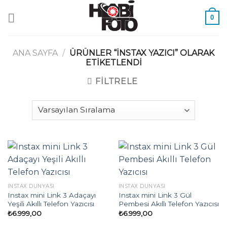
Skip
0
to
content
ANA SAYFA
/
ÜRÜNLER “INSTAX YAZICI” OLARAK
ETIKETLENDI
FILTRELE
INSTAX DÜNYASI
INSTAX DÜNYASI
Instax mini Link 3 Adaçayı
Instax mini Link 3 Gül
Yeşili Akıllı Telefon Yazıcısı
Pembesi Akıllı Telefon Yazıcısı
₺
6.999,00
₺
6.999,00