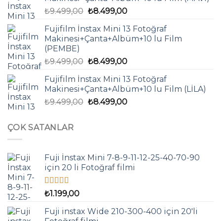
₺8.599,00.
Orijinal
Şu
₺
9.499,00
₺
8.499,00
fiyat:
andaki
Fujifilm İnstax Mini 13 Fotoğraf
₺9.499,00.
fiyat:
Makinesi+Çanta+Albüm+10 lu Film
₺8.499,00.
(PEMBE)
Orijinal
Şu
₺
9.499,00
₺
8.499,00
fiyat:
andaki
Fujifilm İnstax Mini 13 Fotoğraf
₺9.499,00.
fiyat:
Makinesi+Çanta+Albüm+10 lu Film (LİLA)
₺8.499,00.
Orijinal
Şu
₺
9.499,00
₺
8.499,00
fiyat:
andaki
₺9.499,00.
fiyat:
ÇOK SATANLAR
₺8.499,00.
Fuji İnstax Mini 7-8-9-11-12-25-40-70-90
için 20 li Fotoğraf filmi
5 üzerinden
₺
1.199,00
4.67
oy aldı
Fuji instax Wide 210-300-400 için 20'li