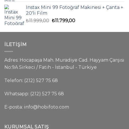
fiyat:
andaki
Instax Mini 99 Fotoğraf Makinesi + Çanta +
₺11.499,00.
fiyat:
20'li Film
₺10.499,00.
Orijinal
Şu
₺
11.999,00
₺
11.799,00
fiyat:
andaki
₺11.999,00.
fiyat:
₺11.799,00.
İLETIŞIM
Adres: Hocapaşa Mah. Muradiye Cad. Hayyam Çarşısı
No:9A Sirkeci / Fatih - İstanbul - Türkiye
Telefon: (212) 527 75 68
Whatsapp: (212) 527 75 68
E-posta:
info@hobifoto.com
KURUMSAL SATIŞ