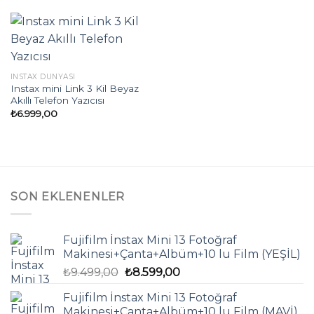
INSTAX DÜNYASI
Instax mini Link 3 Kil Beyaz
Akıllı Telefon Yazıcısı
₺
6.999,00
SON EKLENENLER
Fujifilm İnstax Mini 13 Fotoğraf
Makinesi+Çanta+Albüm+10 lu Film (YEŞİL)
Orijinal
Şu
₺
9.499,00
₺
8.599,00
fiyat:
andaki
Fujifilm İnstax Mini 13 Fotoğraf
₺9.499,00.
fiyat:
Makinesi+Çanta+Albüm+10 lu Film (MAVİ)