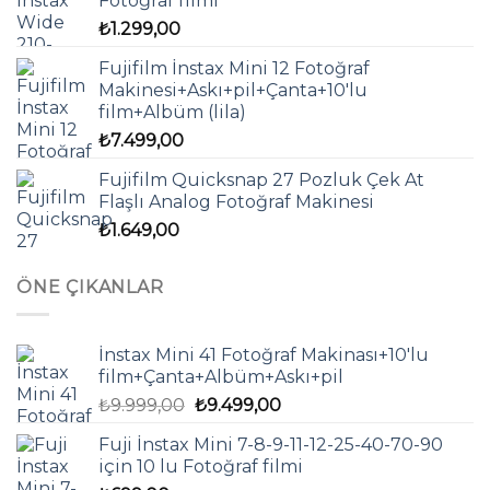
Fotoğraf filmi
₺
1.299,00
Fujifilm İnstax Mini 12 Fotoğraf
Makinesi+Askı+pil+Çanta+10'lu
film+Albüm (lila)
₺
7.499,00
Fujifilm Quicksnap 27 Pozluk Çek At
Flaşlı Analog Fotoğraf Makinesi
₺
1.649,00
ÖNE ÇIKANLAR
İnstax Mini 41 Fotoğraf Makinası+10'lu
film+Çanta+Albüm+Askı+pil
Orijinal
Şu
₺
9.999,00
₺
9.499,00
fiyat:
andaki
Fuji İnstax Mini 7-8-9-11-12-25-40-70-90
₺9.999,00.
fiyat:
için 10 lu Fotoğraf filmi
₺9.499,00.