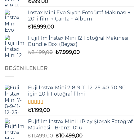
₺
699,00
Instax Mini Evo Siyah Fotoğraf Makinası +
20'li film + Çanta + Albüm
₺
16.999,00
Fujifilm İnstax Mini 12 Fotoğraf Makinesi
Bundle Box (Beyaz)
Orijinal
Şu
₺
8.499,00
₺
7.999,00
fiyat:
andaki
₺8.499,00.
fiyat:
BEĞENILENLER
₺7.999,00.
Fuji İnstax Mini 7-8-9-11-12-25-40-70-90
için 20 li Fotoğraf filmi
5 üzerinden
₺
1.199,00
4.67
oy aldı
Fujifilm Instax Mini LiPlay Şipşak Fotoğraf
Makinesi - Bronz 10'lu
Orijinal
Şu
₺
11.499,00
₺
10.499,00